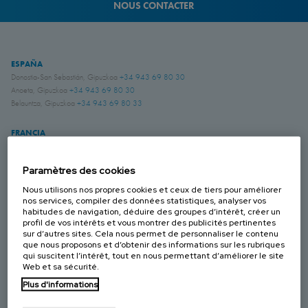
NOUS CONTACTER
ESPAÑA
Donostia-San Sebastián, Gipuzkoa
+34 943 69 80 30
Anoeta, Gipuzkoa
+34 943 69 80 30
Belauntza, Gipuzkoa
+34 943 69 80 33
FRANCIA
Genas, Region Lyonnaise
+33 4 78 04 01 25
Paramètres des cookies
ALEMANIA
Schwerte, NRW
+49 (0)2304 957 057 - 0
Nous utilisons nos propres cookies et ceux de tiers pour améliorer
nos services, compiler des données statistiques, analyser vos
habitudes de navigation, déduire des groupes d’intérêt, créer un
profil de vos intérêts et vous montrer des publicités pertinentes
REINO UNIDO
sur d’autres sites. Cela nous permet de personnaliser le contenu
Chichester, West Sussex
+44 (0) 1243 810240
que nous proposons et d’obtenir des informations sur les rubriques
Eastwood, Nottingham
+44 (0) 115 9324046
qui suscitent l’intérêt, tout en nous permettant d’améliorer le site
Web et sa sécurité.
Plus d'informations
CANADÁ
Laval, Quebec
+1 450 622 8775