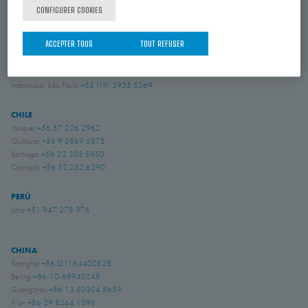
CONFIGURER COOKIES
ESTADOS UNIDOS
Amory, Mississippi
+1 662 256 2227
ACCEPTER TOUS
TOUT REFUSER
BRASIL
Indaiatuba, São Paulo
+55 (19) 3935 5369
CHILE
Iquique:
+56 57 226 2962
Quilicura:
+56 9 3869 5878
Santiago:
+56 22 303 5950
Copiapó:
+56 52 252 6290
PERÚ
Lima
+51 947 278 976
CHINA
Shanghai
+86 (21) 64400828
Beijing
+86-10-68940248
Guangzhou
+86 13 50304 8659
Xi'an
+86 29 8364 1598