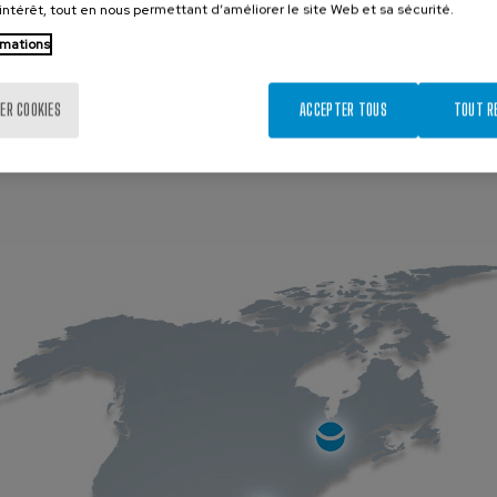
ide et acquis une expertise
murales et de vannes hydrauliqu
’intérêt, tout en nous permettant d’améliorer le site Web et sa sécurité.
x États-Unis. De plus,
confiance et leader dans l'indus
rmations
triels (Pâte et papier, minière,
ages et des réservoirs,
ER COOKIES
ACCEPTER TOUS
TOUT R
 applications hydrauliques