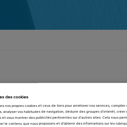
'est imposée comme un leader de premier plan da
des applications hydrauliques en Amérique du No
es des cookies
al, Québec, Canada, et qui
Au cours des trente dernières
ons nos propres cookies et ceux de tiers pour améliorer nos services, compile
s, analyser vos habitudes de navigation, déduire des groupes d’intérêt, créer u
Amory, Mississippi, USA, a lancé
en Amérique du Nord, créant un
s et vous montrer des publicités pertinentes sur d’autres sites. Cela nous pe
guillotines au secteur
l'entreprise se positionne en t
er le contenu que nous proposons et d’obtenir des informations sur les rubriq