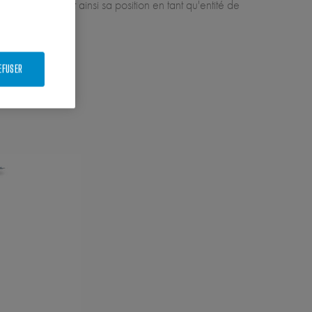
es, consolidant ainsi sa position en tant qu'entité de
trie.
EFUSER