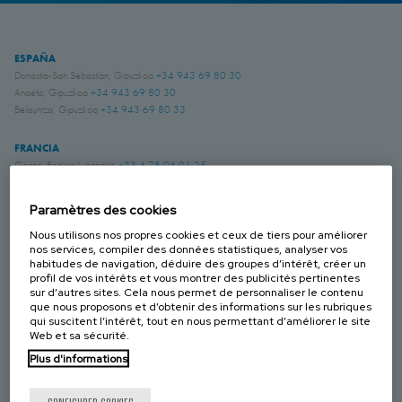
ESPAÑA
Donostia-San Sebastián, Gipuzkoa
+34 943 69 80 30
Anoeta, Gipuzkoa
+34 943 69 80 30
Belauntza, Gipuzkoa
+34 943 69 80 33
FRANCIA
Genas, Region Lyonnaise
+33 4 78 04 01 25
ALEMANIA
Paramètres des cookies
Schwerte, NRW
+49 (0)2304 957 057 - 0
Nous utilisons nos propres cookies et ceux de tiers pour améliorer
nos services, compiler des données statistiques, analyser vos
habitudes de navigation, déduire des groupes d’intérêt, créer un
REINO UNIDO
profil de vos intérêts et vous montrer des publicités pertinentes
Chichester, West Sussex
+44 (0) 1243 810240
sur d’autres sites. Cela nous permet de personnaliser le contenu
que nous proposons et d’obtenir des informations sur les rubriques
Eastwood, Nottingham
+44 (0) 115 9324046
qui suscitent l’intérêt, tout en nous permettant d’améliorer le site
Web et sa sécurité.
CANADÁ
Plus d'informations
Laval, Quebec
+1 450 622 8775
ESTADOS UNIDOS
CONFIGURER COOKIES