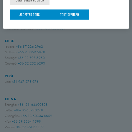
Amory, Mississippi
+1 662 256 2227
ACCEPTER TOUS
TOUT REFUSER
BRASIL
Indaiatuba, São Paulo
+55 (19) 3935 5369
CHILE
Iquique:
+56 57 226 2962
Quilicura:
+56 9 3869 5878
Santiago:
+56 22 303 5950
Copiapó:
+56 52 252 6290
PERÚ
Lima
+51 947 278 976
CHINA
Shanghai
+86 (21) 64400828
Beijing
+86-10-68940248
Guangzhou
+86 13 50304 8659
Xi'an
+86 29 8364 1598
Wuhan
+86 27 59083379