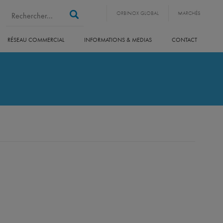
Search form
Rechercher
ORBINOX GLOBAL
MARCHÉS
RÉSEAU COMMERCIAL
INFORMATIONS & MEDIAS
CONTACT