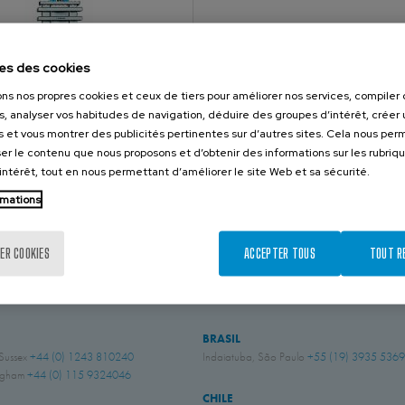
es des cookies
ons nos propres cookies et ceux de tiers pour améliorer nos services, compile
s, analyser vos habitudes de navigation, déduire des groupes d’intérêt, créer u
s et vous montrer des publicités pertinentes sur d’autres sites. Cela nous pe
illotine spéciale mécano-soudée
er le contenu que nous proposons et d’obtenir des informations sur les rubriq
ression
’intérêt, tout en nous permettant d’améliorer le site Web et sa sécurité.
rmations
ER COOKIES
ACCEPTER TOUS
TOUT R
NOUS CONTACTER
BRASIL
 Sussex
+44 (0) 1243 810240
Indaiatuba, São Paulo
+55 (19) 3935 5369
ingham
+44 (0) 115 9324046
CHILE