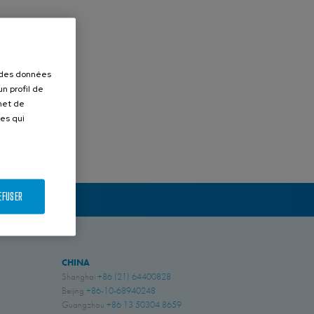
r des données
n profil de
rmet de
ues qui
EFUSER
CHINA
Shanghai
+86 (21) 64400828
Beijing
+86-10-68940248
Guangzhou
+86 13 50304 8659