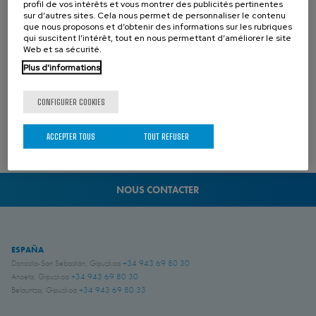
profil de vos intérêts et vous montrer des publicités pertinentes
sur d’autres sites. Cela nous permet de personnaliser le contenu
que nous proposons et d’obtenir des informations sur les rubriques
qui suscitent l’intérêt, tout en nous permettant d’améliorer le site
DOWNLOADS
Web et sa sécurité.
Plus d'informations
SL- Stop log (DIN 19569-4 / BS 7775) (Catalogues)
PDF - 633.34 KB
SL- Stop log (imperial) (Catalogues)
PDF - 728.37 KB
SL (Fiches techniques)
PDF - 255.93 KB
CONFIGURER COOKIES
Manuel d’utilisation et maintenance SL (Manuels)
PDF - 870.76 KB
ACCEPTER TOUS
TOUT REFUSER
NOUS CONTACTER
ESPAÑA
Donostia-San Sebastián, Gipuzkoa
+34 943 69 80 30
Anoeta, Gipuzkoa
+34 943 69 80 30
Belauntza, Gipuzkoa
+34 943 69 80 33