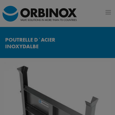
POUTRELLE D´ACIER
INOXYDALBE