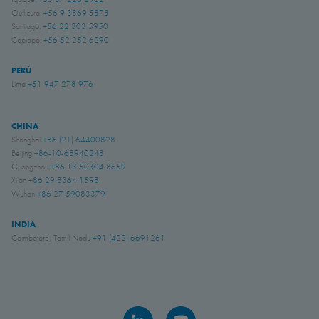
Quilicura:
+56 9 3869 5878
Santiago:
+56 22 303 5950
Copiapó:
+56 52 252 6290
PERÚ
Lima
+51 947 278 976
CHINA
Shanghai
+86 (21) 64400828
Beijing
+86-10-68940248
Guangzhou
+86 13 50304 8659
Xi'an
+86 29 8364 1598
Wuhan
+86 27 59083379
INDIA
Coimbatore, Tamil Nadu
+91 (422) 6691261