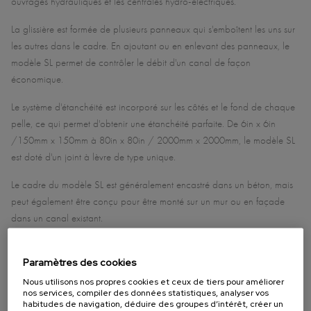
ouvrages hydrauliques et les centrales hydro-électriques.
La glissière est formée de plusieurs panneaux qui s'emboîtent les uns sur
les autres dans le cadre. En ajoutant ou en enlevant des panneaux, le
modèle SL permet de contrôler le débit d'un canal de façon
économique.
Le système d'étanchéité est incorporé sur les côtés et le fond de chaque
pelle, ce qui permet d'obtenir une étanchéité parfaite. De 6in x 6in
/150mm x 150mm à 80in x 80in / 2000mm x 2000mm, le modèle SL
est doté d'un joint à lèvre de type unique.
Le cadre du modèle SL est généralement encastré dans un béton, mais
peut également être conçu pour être monté sur un mur ou en façade
dans un canal existant.
Paramètres des cookies
Nous utilisons nos propres cookies et ceux de tiers pour améliorer
nos services, compiler des données statistiques, analyser vos
habitudes de navigation, déduire des groupes d’intérêt, créer un