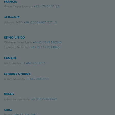
FRANCIA
Genas, Region Lyonnaise
+33 4 78 04 01 25
ALEMANIA
Schwerte, NRW
+49 (0)2304 957 057 - 0
REINO UNIDO
Chichester, West Sussex
+44 (0) 1243 810240
Eastwood, Nottingham
+44 (0) 115 9324046
CANADÁ
Laval, Quebec
+1 450 622 8775
ESTADOS UNIDOS
Amory, Mississippi
+1 662 256 2227
BRASIL
Indaiatuba, São Paulo
+55 (19) 3935 5369
CHILE
Iquique:
+56 57 226 2962